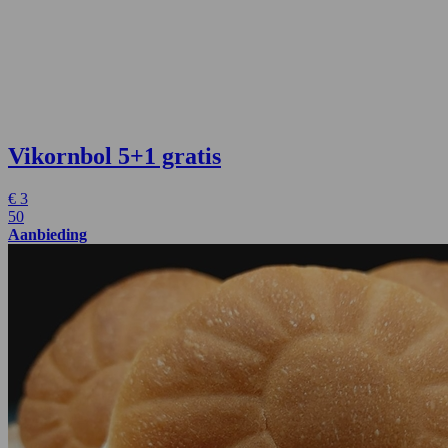
Vikornbol
5+1 gratis
€
3
50
Aanbieding