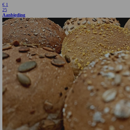
€
1
25
Aanbieding