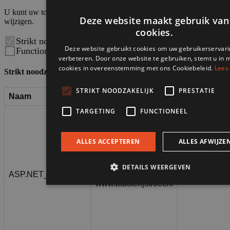
U kunt uw toestemming voor het gebruik van cookies hieronder
wijzigen.
Strikt noodzakelijk
Prestatie
Targeting
Functioneel
Opslaan
Strikt noodzakelijk
Naam
Aanbieder / Domein
Vervaldatu
Microsoft
ASP.NET_SessionId
Corporation
Sessie
www.bakkerijstroet.nl