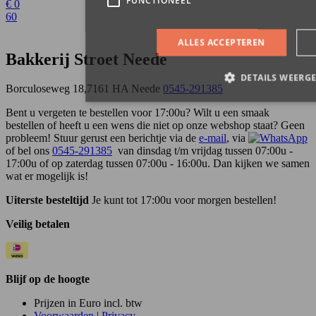
€
0
60
Bakkerij Stroet Neede
Borculoseweg 18,7161 HA Neede
0545-291385
Bent u vergeten te bestellen voor 17:00u? Wilt u een smaak
bestellen of heeft u een wens die niet op onze webshop staat? Geen
probleem! Stuur gerust een berichtje via de
e-mail
, via
of bel ons
0545-291385
van dinsdag t/m vrijdag tussen 07:00u -
17:00u of op zaterdag tussen 07:00u - 16:00u. Dan kijken we samen
wat er mogelijk is!
Uiterste besteltijd
Je kunt tot 17:00u voor morgen bestellen!
Veilig betalen
Blijf op de hoogte
Prijzen in Euro incl. btw
Voorwaarden
|
Privacy