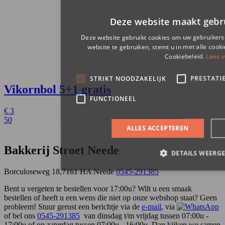
Vikornbol
5+1 gratis
€
3
50
Bakkerij Stroet Neede
Borculoseweg 18,7161 HA Neede
0545-291385
Bent u vergeten te bestellen voor 17:00u? Wilt u een smaak
bestellen of heeft u een wens die niet op onze webshop staat? Geen
probleem! Stuur gerust een berichtje via de
e-mail
, via
of bel ons
0545-291385
van dinsdag t/m vrijdag tussen 07:00u -
17:00u of op zaterdag tussen 07:00u - 16:00u. Dan kijken we samen