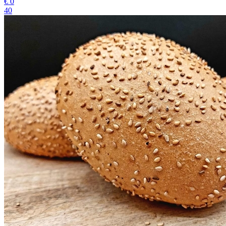
€
0
40