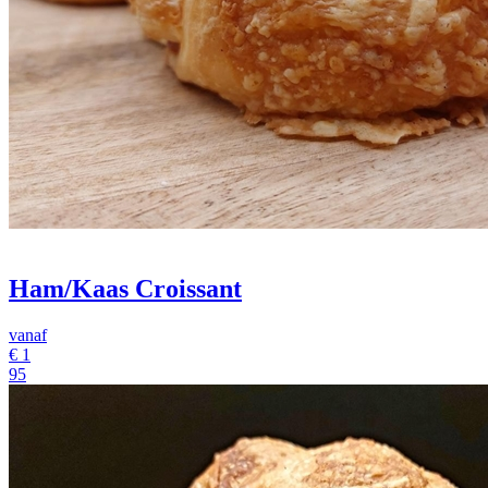
Ham/Kaas Croissant
vanaf
€
1
95