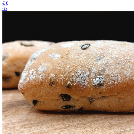
€
0
65