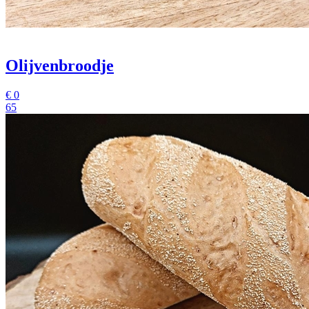
Olijvenbroodje
€
0
65