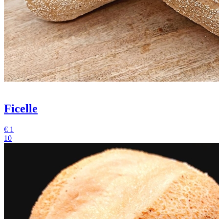
Ficelle
€
1
10