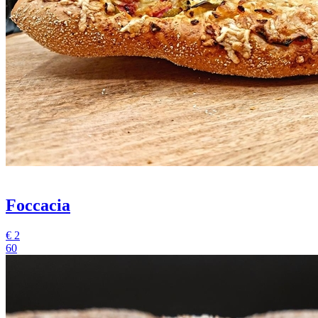
Foccacia
€
2
60