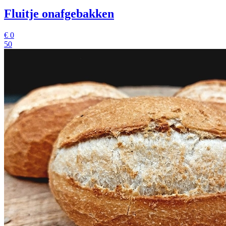
Fluitje onafgebakken
€
0
50