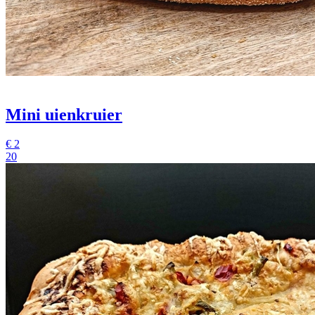
Mini uienkruier
€
2
20