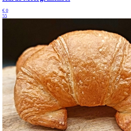
€
0
55