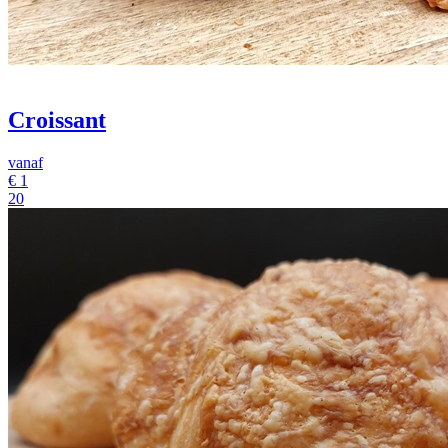
Croissant
vanaf
€
1
20