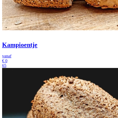
Kampioentje
vanaf
€
0
65