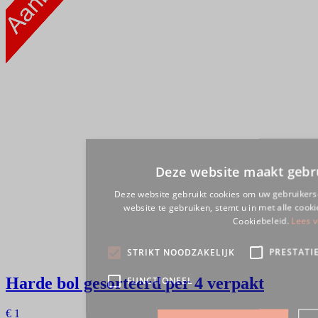
Harde bol gesorteerd
per 4 verpakt
€
1