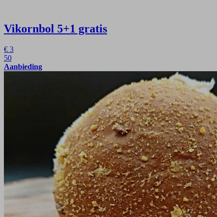
Vikornbol
5+1 gratis
€
3
50
Aanbieding