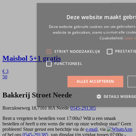
Maisbol
5+1 gratis
€
3
50
Bakkerij Stroet Neede
Borculoseweg 18,7161 HA Neede
0545-291385
Bent u vergeten te bestellen voor 17:00u? Wilt u een smaak
bestellen of heeft u een wens die niet op onze webshop staat? Geen
probleem! Stuur gerust een berichtje via de
e-mail
, via
of bel ons
0545-291385
van dinsdag t/m vrijdag tussen 07:00u -