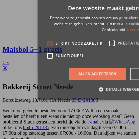
Maisbol
5+1 gratis
€
3
50
Bakkerij Stroet Neede
Borculoseweg 18,7161 HA Neede
0545-291385
Bent u vergeten te bestellen voor 17:00u? Wilt u een smaak
bestellen of heeft u een wens die niet op onze webshop staat? Geen
probleem! Stuur gerust een berichtje via de
e-mail
, via
of bel ons
0545-291385
van dinsdag t/m vrijdag tussen 07:00u -
17:00u of op zaterdag tussen 07:00u - 16:00u. Dan kijken we samen
wat er mogelijk is!